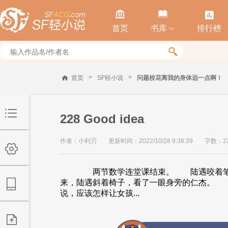



首页
书库
排行榜


>
>
首页
SF轻小说
问题校花离我的身体远一点啊！
228 Good idea
作者：小利刃
更新时间：2022/10/28 9:38:39
字数：22
两节数学连堂课结束。 陆遇咬着笔帽
来，陆遇斜着椅子，看了一眼身旁的仁杰。 
说，应该怎样让女孩...