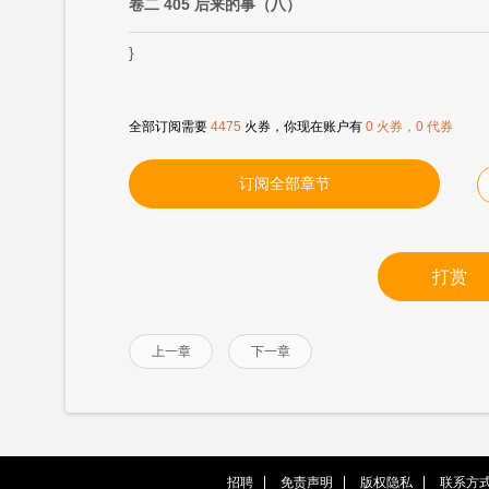
卷二 405 后来的事（八）
}
全部订阅需要
4475
火券，你现在账户有
0 火券，0 代券
订阅全部章节
打赏
上一章
下一章
招聘
免责声明
版权隐私
联系方