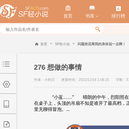



首页
书库
排行榜


>
>
首页
SF轻小说
问题校花离我的身体远一点啊！
276 想做的事情
作者：小利刃
更新时间：2022/12/16 1:08:25
字数：31
“小蓝……” 晴朗的中午，烈阳照在蓝
在桌子上，头顶的吊扇不知是谁开了最高档，
里无聊得冒泡。...