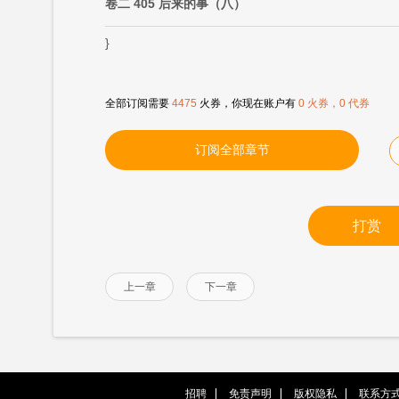
卷二 405 后来的事（八）
}
全部订阅需要
4475
火券，你现在账户有
0 火券，0 代券
订阅全部章节
打赏
上一章
下一章
招聘
免责声明
版权隐私
联系方