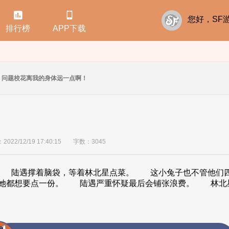


您好，S
排行榜
APP下载
问题校花离我的身体远一点啊！
22/12/19 17:40:15
字数：3045
 陆遇撑着脑袋，等着林北星点菜。 这小兔子也不管他们四
品她都想要点一份。 陆遇严重怀疑最后会铺张浪费。 林北