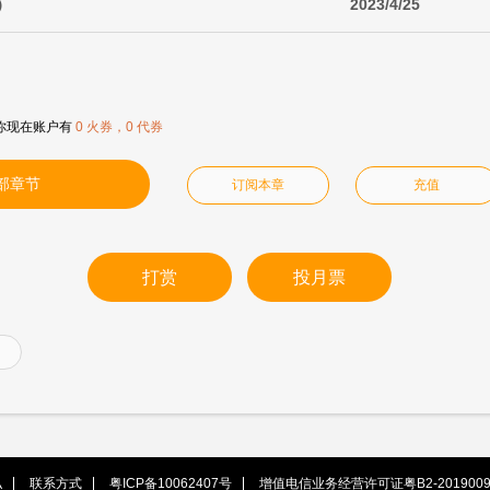
）
2023/4/25
你现在账户有
0 火券，0 代券
部章节
订阅本章
充值
打赏
投月票
私
联系方式
粤ICP备10062407号
增值电信业务经营许可证粤B2-2019009