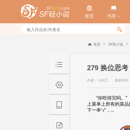


首页
书库


>
>
首页
SF轻小说
279 换位思考
作者：小利刃
更新时间：20
“你吃得完吗。”
上菜单上所有的菜
下一串‘√’，...