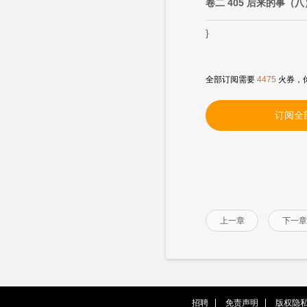
卷二 405 后来的事（八
}
全部订阅需要
4475
火券，
订阅全
上一章
下一章
招聘
免责声明
版权隐