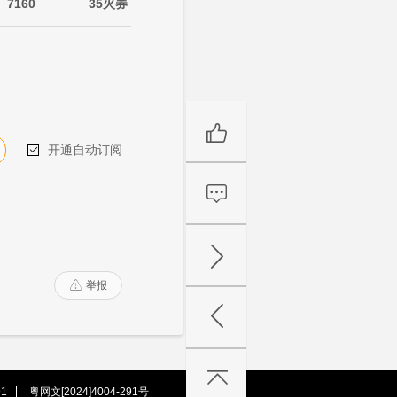
7160
35火券
开通自动订阅

举报

1
粤网文[2024]4004-291号