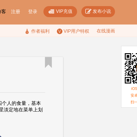


VIP充值
发布小说
F游客
注册
登录
在线漫画

作者福利
VIP用户特权

iO
安卓
扫
个人的食量，基本
星淡定地在菜单上划