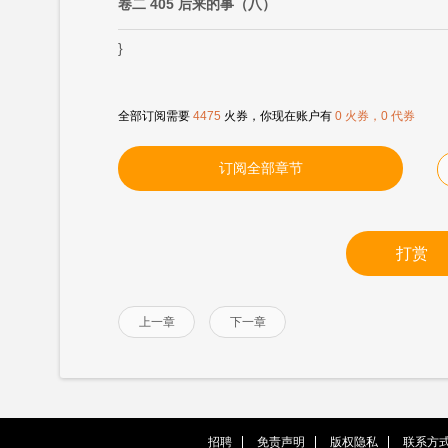
卷二 405 后来的事（八）
}
全部订阅需要
4475
火券，你现在账户有
0 火券，0 代券
订阅全部章节
打赏
上一章
下一章
招聘
免责声明
版权隐私
联系方