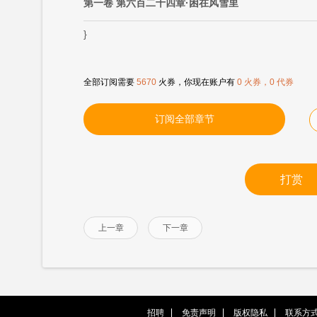
第一卷 第六百二十四章·困在风雪里
}
全部订阅需要
5670
火券，你现在账户有
0 火券，0 代券
订阅全部章节
打赏
上一章
下一章
招聘
免责声明
版权隐私
联系方