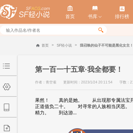



首页
书库
排行榜


>
>
首页
SF轻小说
我召唤的仙子不可能是黑化女主
第一百一十五章·我全都要！
作者：青空雀
更新时间：2023/1/24 20:11:54
字数：21
果然！ 真的是她。 从出现那专属法
正道值负二十。 对寻常的人族相当厌恶。
精力。 到达游...