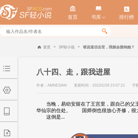



首页
书库
排行榜


>
>
首页
SF轻小说
谁说道侣去世，我就会接纳她？
八十四、走，跟我进屋
作者：AMNESIAN
更新时间：2023/1/29 23:07:21
字数
当晚，易幼安留在了王宫里，跟自己的父王
华仙宗的住处。 国师倒也很放心齐修，很大
这倒是...