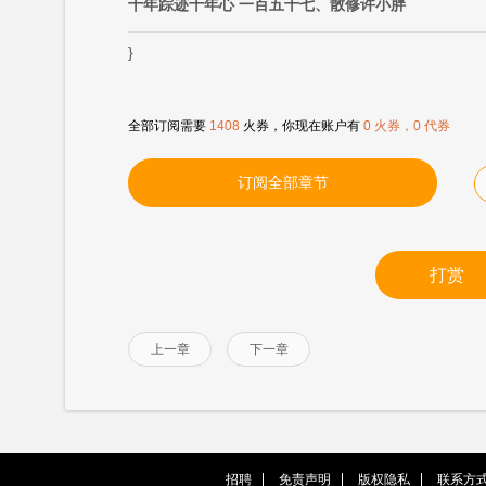
十年踪迹十年心 一百五十七、散修许小胖
}
全部订阅需要
1408
火券，你现在账户有
0 火券，0 代券
订阅全部章节
打赏
上一章
下一章
招聘
免责声明
版权隐私
联系方