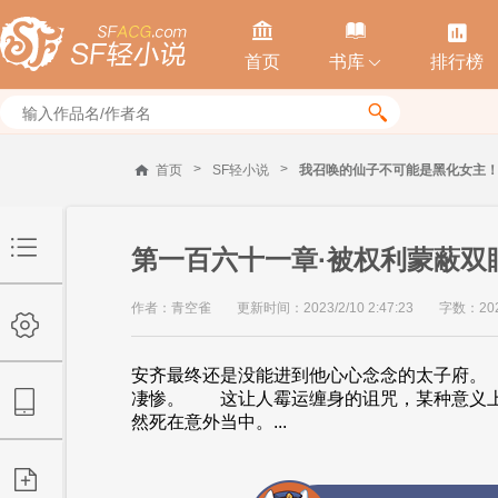



首页
书库
排行榜


>
>
首页
SF轻小说
我召唤的仙子不可能是黑化女主
第一百六十一章·被权利蒙蔽双眼
作者：青空雀
更新时间：2023/2/10 2:47:23
字数：20
安齐最终还是没能进到他心心念念的太子府。
凄惨。 这让人霉运缠身的诅咒，某种意义
然死在意外当中。...