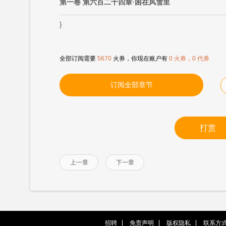
第一卷 第六百二十四章·困在风雪里
}
全部订阅需要
5670
火券，你现在账户有
0 火券，0 代券
订阅全部章节
打赏
上一章
下一章
招聘
免责声明
版权隐私
联系方