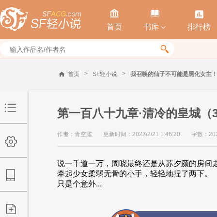



首页
书库
排行榜


>
>
首页
SF轻小说
我召唤的仙子不可能是黑化女主
第一百八十九章·清冷的皇城（33
作者：青空雀
更新时间：2023/2/21 1:46:20
字数：20
说一千道一万，周晓最终还是从苏夕颜的房间
牵起少女柔弱无骨的小手，轻轻地捏了两下。
只是个意外...