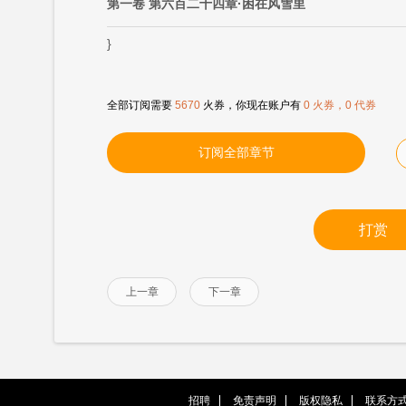
第一卷 第六百二十四章·困在风雪里
}
全部订阅需要
5670
火券，你现在账户有
0 火券，0 代券
订阅全部章节
打赏
上一章
下一章
招聘
免责声明
版权隐私
联系方