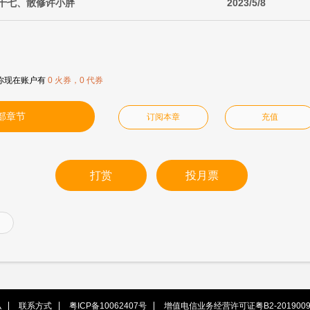
五十七、散修许小胖
2023/5/8
你现在账户有
0 火券，0 代券
部章节
订阅本章
充值
打赏
投月票
私
联系方式
粤ICP备10062407号
增值电信业务经营许可证粤B2-2019009