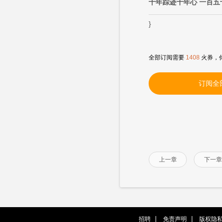
十年踪迹十年心 一百
}
全部订阅需要
1408
火券，
订阅全
上一章
下一章
招聘
免责声明
版权隐