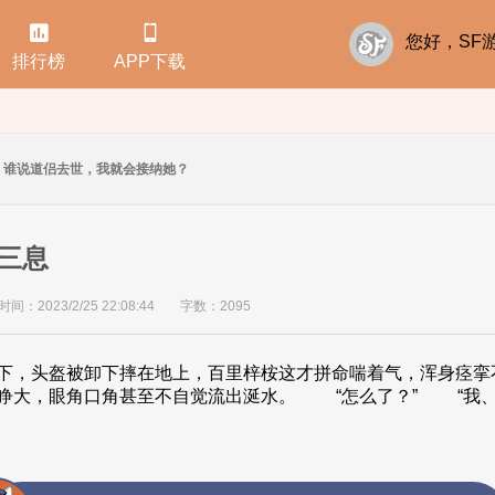


您好，S
排行榜
APP下载
谁说道侣去世，我就会接纳她？
三息
间：2023/2/25 22:08:44
字数：2095
，头盔被卸下摔在地上，百里梓桉这才拼命喘着气，浑身痉挛
大，眼角口角甚至不自觉流出涎水。 “怎么了？” “我、