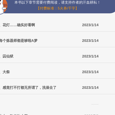
本书以下章节需要付费阅读，请支持作者的汗血耕耘！
【付费标准：5火券/千字】
九、花灯……确实好看啊
2023/1/14
每个炼器师都是哆啦A梦
2023/1/14
、囚仙狱
2023/1/14
、大祭
2023/1/14
三、感觉打不打都无所谓了，洗澡去了
2023/1/14
.......