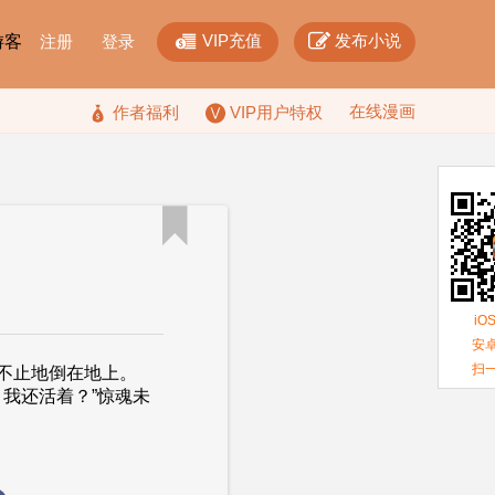


VIP充值
发布小说
F游客
注册
登录
在线漫画

作者福利
VIP用户特权

iO
安卓
扫
不止地倒在地上。
我还活着？”惊魂未