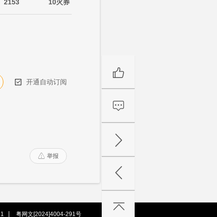
2153
10火券
开通自动订阅

举报

1
粤网文[2024]4004-291号