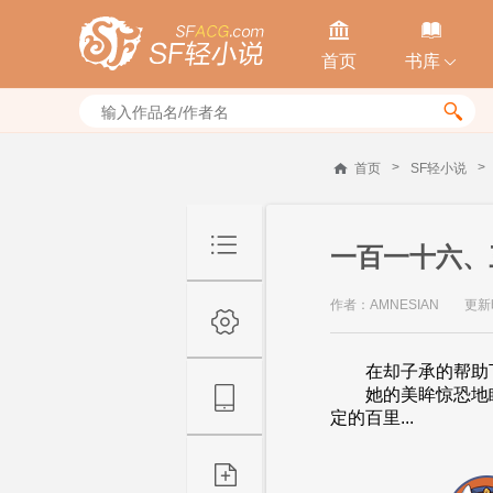


首页
书库


>
>
首页
SF轻小说
一百一十六、
作者：AMNESIAN
更新时
在却子承的帮助下
她的美眸惊恐地睁
定的百里...