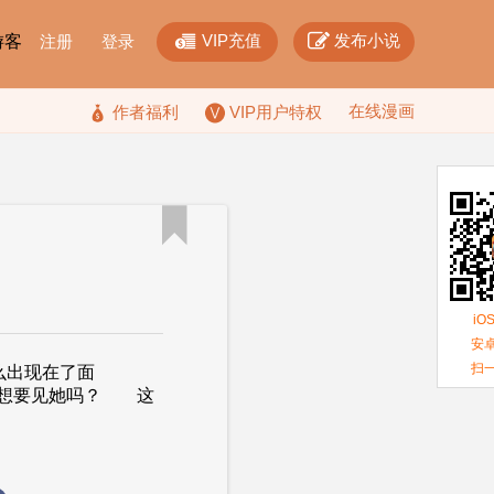


VIP充值
发布小说
F游客
注册
登录
在线漫画

作者福利
VIP用户特权

iO
安卓
扫
么出现在了面
，想要见她吗？ 这