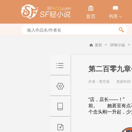


首页
书库


>
>
首页
SF轻小说
第二百零九章
作者：青空雀
更新时间：20
“店，店长——！”
前。 她甚至有点
个念头刚一升起，少女.