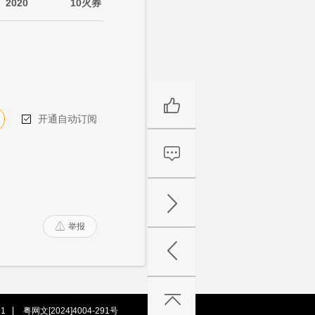
2020
10火券
开通自动订阅

举报

1
粤网文[2024]4004-291号