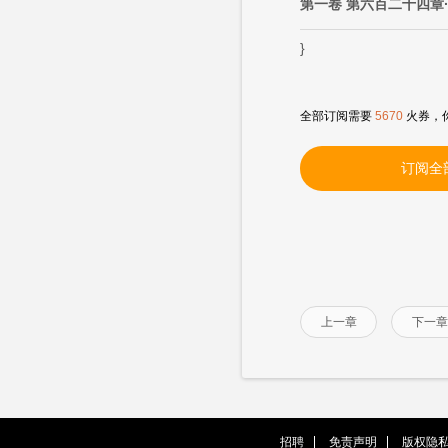
第一卷 第六百二十四章
}
全部订阅需要
5670
火券，
订阅全
上一章
下一章
招聘
免责声明
版权隐