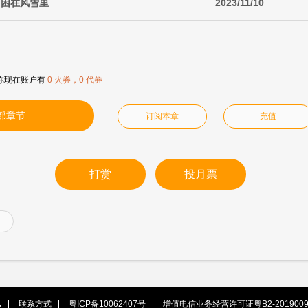
·困在风雪里
2023/11/10
你现在账户有
0 火券，0 代券
部章节
订阅本章
充值
打赏
投月票
私
联系方式
粤ICP备10062407号
增值电信业务经营许可证粤B2-2019009