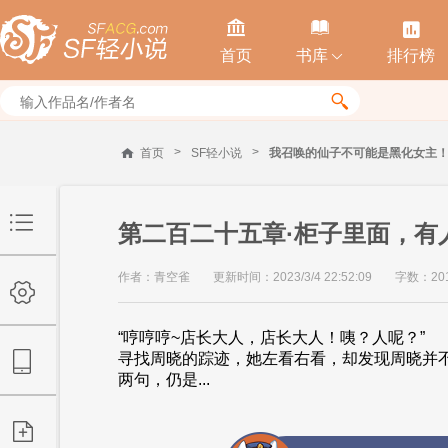



首页
书库
排行榜


>
>
首页
SF轻小说
我召唤的仙子不可能是黑化女主
第二百二十五章·柜子里面，有
作者：青空雀
更新时间：2023/3/4 22:52:09
字数：20
“哼哼哼~店长大人，店长大人！咦？人呢？
寻找周晓的踪迹，她左看右看，却发现周晓并
两句，仍是...