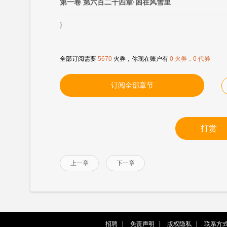
第一卷 第六百二十四章·困在风雪里
}
全部订阅需要
5670
火券，你现在账户有
0 火券，0 代券
订阅全部章节
打赏
上一章
下一章
招聘
免责声明
版权隐私
联系方