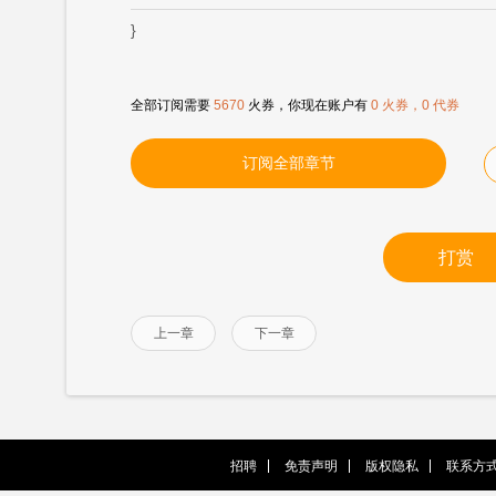
}
全部订阅需要
5670
火券，你现在账户有
0 火券，0 代券
订阅全部章节
打赏
上一章
下一章
招聘
免责声明
版权隐私
联系方