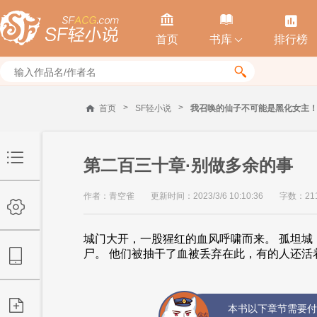



首页
书库
排行榜


>
>
首页
SF轻小说
我召唤的仙子不可能是黑化女主
第二百三十章·别做多余的事
作者：青空雀
更新时间：2023/3/6 10:10:36
字数：21
城门大开，一股猩红的血风呼啸而来。 孤坦
尸。 他们被抽干了血被丢弃在此，有的人还活着
本书以下章节需要付