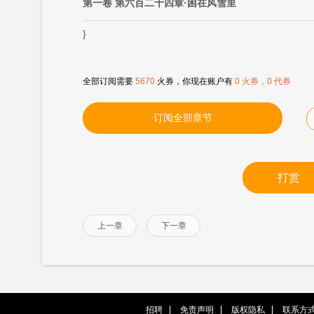
第一卷 第六百二十四章·困在风雪里
}
全部订阅需要
5670
火券，你现在账户有
0 火券，0 代券
订阅全部章节
打赏
上一章
下一章
招聘
免责声明
版权隐私
联系方