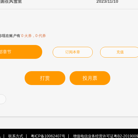
·困在风雪里
2023/11/10
你现在账户有
0 火券，0 代券
部章节
订阅本章
充值
打赏
投月票
私
联系方式
粤ICP备10062407号
增值电信业务经营许可证粤B2-2019009