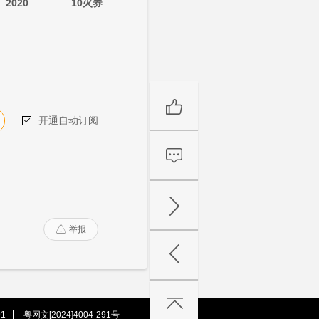
2020
10火券
开通自动订阅

举报

1
粤网文[2024]4004-291号