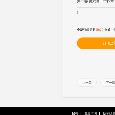
第一卷 第六百二十四章
}
全部订阅需要
5670
火券，
订阅全
上一章
下一章
招聘
免责声明
版权隐