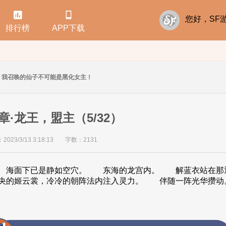


您好，S
排行榜
APP下载
我召唤的仙子不可能是黑化女主！
·龙王，盟主（5/32）
23/3/13 3:18:13
字数：2131
 海面下已是静如空穴。 东海的龙宫内。 解蓝衣站在那
中央的姬云裳，冷冷的朝阵法内注入灵力。 伴随一阵光华攒