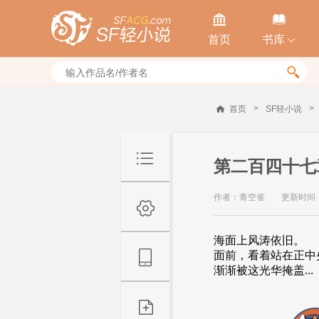


首页
书库


>
>
首页
SF轻小说
第二百四十七章
作者：青空雀
更新时间：20
海面上风涛依旧。
面前，看着站在正
渐渐被这光华掩盖...