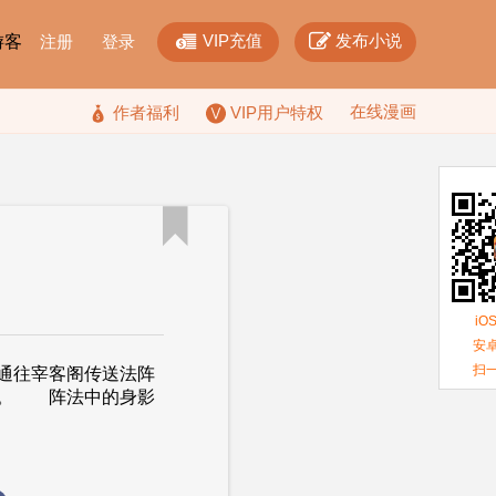


VIP充值
发布小说
F游客
注册
登录
在线漫画

作者福利
VIP用户特权

iO
安卓
扫
通往宰客阁传送法阵
动。 阵法中的身影