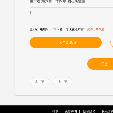
第一卷 第六百二十四章·困在风雪里
}
全部订阅需要
5670
火券，你现在账户有
0 火券，0 代券
订阅全部章节
打赏
上一章
下一章
招聘
免责声明
版权隐私
联系方