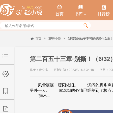



首页
书库
排行榜


>
>
首页
SF轻小说
我召唤的仙子不可能是黑化女主
第二百五十三章·别撕！（6/32
作者：青空雀
更新时间：2023/3/16 3:34:48
字数：20
风雪潇潇，暖阳依旧。 沉闷的脚步声踏
另外一人。 虞念烟的心情已经差到了极点
“难不...