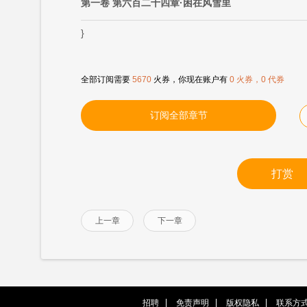
第一卷 第六百二十四章·困在风雪里
}
全部订阅需要
5670
火券，你现在账户有
0 火券，0 代券
订阅全部章节
打赏
上一章
下一章
招聘
免责声明
版权隐私
联系方