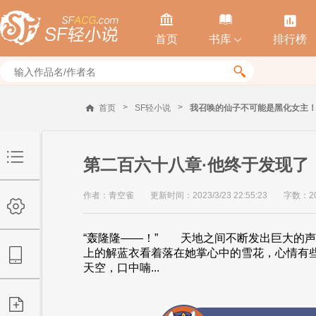



首页
书库
排行榜


>
>
首页
SF轻小说
我召唤的仙子不可能是黑化女主
第二百六十八章·他终于发现了
作者：青空雀
更新时间：2023/3/23 22:55:23
字数：20
“轰隆隆——！” 天地之间不断发出巨大的
上的解蓝衣看着落在她掌心中的雪花，心情有
天空，口中喃...