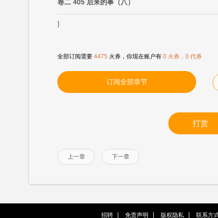
卷二 405 后来的事（八）
}
全部订阅需要
4475
火券，你现在账户有
0 火券，0 代券
订阅全部章节
打赏
上一章
下一章
招聘
免责声明
版权隐私
联系方