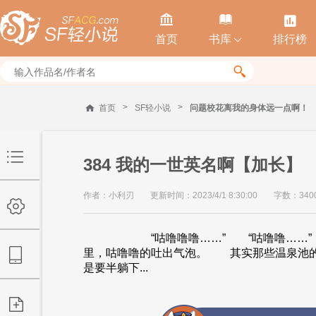



首页
书库
排行榜


>
>
首页
SF轻小说
问题校花离我的身体远一点啊！
384 我的一世英名啊【加长】
作者：小利刃
更新时间：2023/4/1 8:30:00
字数：340
“咕噜噜噜……” “咕噜噜……” 
里，咕噜噜的吐出气泡。 其实那些温泉池的
是要半躺下...