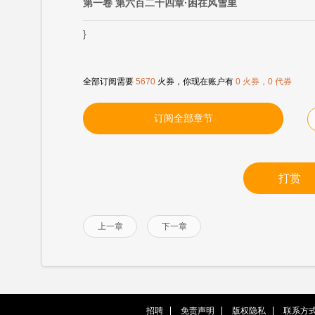
第一卷 第六百二十四章·困在风雪里
}
全部订阅需要
5670
火券，你现在账户有
0 火券，0 代券
订阅全部章节
打赏
上一章
下一章
招聘
免责声明
版权隐私
联系方