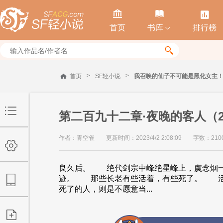



首页
书库
排行榜


>
>
首页
SF轻小说
我召唤的仙子不可能是黑化女主
第二百九十二章·夜晚的客人（2/
作者：青空雀
更新时间：2023/4/2 2:08:09
字数：210
良久后。 绝代剑宗中峰绝星峰上，虞念烟
迹。 那些长老有些活着，有些死了。 活
死了的人，则是不愿意当...