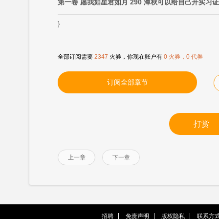
第一卷 愿我如星君如月 290 潭秋可以给自己开实习
}
全部订阅需要
2347
火券，你现在账户有
0 火券，0 代券
订阅全部章节
打赏
上一章
下一章
招聘
免责声明
版权隐私
联系方