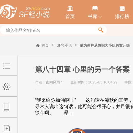



首页
书库
排行榜


>
>
首页
SF轻小说
成为男神从兼职大小姐男友开始
第八十四章 心里的另一个答案
作者：夜阑风雨丶
更新时间：2023/4/5 10:04:29
字数：
“我来给你加油啊！” 这句话在潭秋的耳旁
寻常人说出这句话，他可能会很开心，并且很
徐芊啊。 潭...