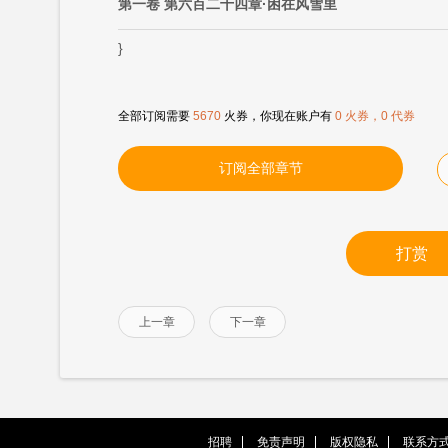
第一卷 第六百二十四章·困在风雪里
}
全部订阅需要
5670
火券，你现在账户有
0 火券，0 代券
订阅全部章节
打赏
上一章
下一章
招聘
免责声明
版权隐私
联系方