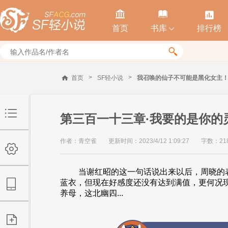



首页
书库
排行榜


>
>
首页
SF轻小说
我召唤的仙子不可能是黑化女主
第三百一十三章·我要的是你的
作者：青空雀
更新时间：2023/4/12 1:09:27
字数：21
当谢红昭的这一句话说出来以后，周晓的
蓝衣，但现在好感度还没有达到满值，更何况
养母，这北幽四...