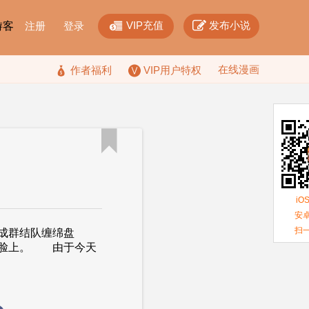


VIP充值
发布小说
F游客
注册
登录
在线漫画

作者福利
VIP用户特权

iO
安卓
扫
群结队缠绵盘
的脸上。 由于今天