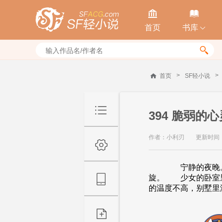


首页
书库


>
>
首页
SF轻小说
394 脆弱的
作者：小利刃
更新时间：20
宁静的夜晚。 虫
旋。 少女的卧室
的温度不高，别墅里没.