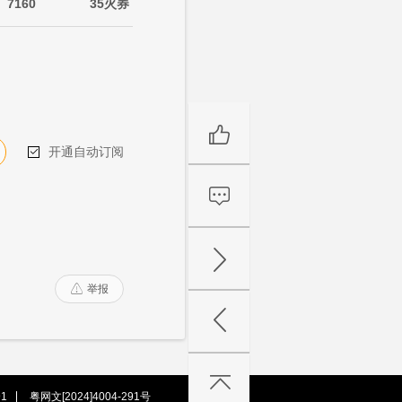
7160
35火券
开通自动订阅

举报

1
粤网文[2024]4004-291号