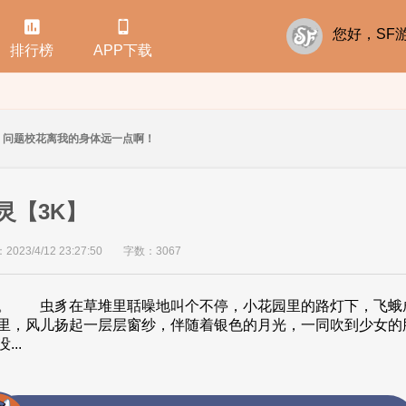


您好，S
排行榜
APP下载
问题校花离我的身体远一点啊！
心灵【3K】
23/4/12 23:27:50
字数：3067
豸在草堆里聒噪地叫个不停，小花园里的路灯下，飞蛾成
里，风儿扬起一层层窗纱，伴随着银色的月光，一同吹到少女
..