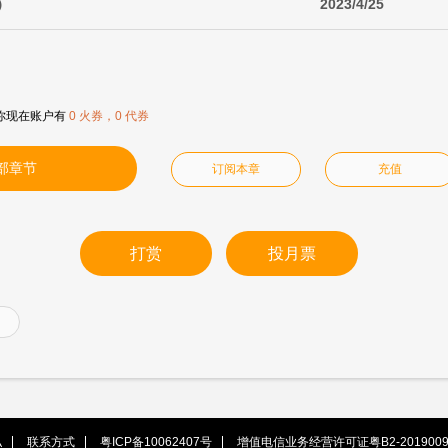
）
2023/4/25
你现在账户有
0 火券，0 代券
部章节
订阅本章
充值
打赏
投月票
私
联系方式
粤ICP备10062407号
增值电信业务经营许可证粤B2-2019009