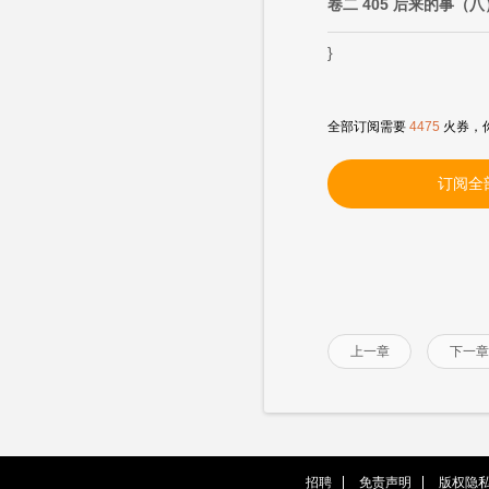
卷二 405 后来的事（八
}
全部订阅需要
4475
火券，
订阅全
上一章
下一章
招聘
免责声明
版权隐