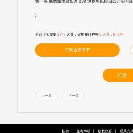
第一卷 愿我如星君如月 290 潭秋可以给自己开实习
}
全部订阅需要
2347
火券，你现在账户有
0 火券，0 代券
订阅全部章节
打赏
上一章
下一章
招聘
免责声明
版权隐私
联系方