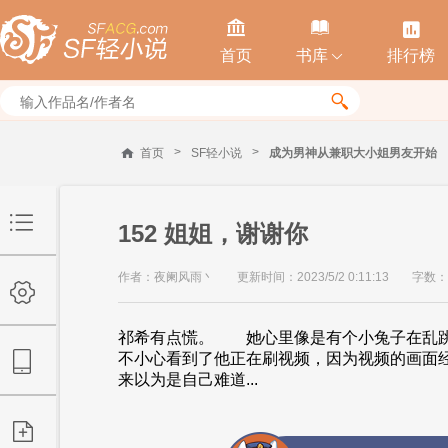



首页
书库
排行榜


>
>
首页
SF轻小说
成为男神从兼职大小姐男友开始
152 姐姐，谢谢你
作者：夜阑风雨丶
更新时间：2023/5/2 0:11:13
字数：
祁希有点慌。 她心里像是有个小兔子在乱
不小心看到了他正在刷视频，因为视频的画面
来以为是自己难道...