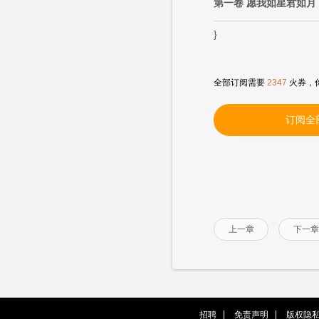
第一卷 愿我如星君如月
}
全部订阅需要
2347
火券，
订阅全
上一章
下一章
招聘
免责声明
版权隐