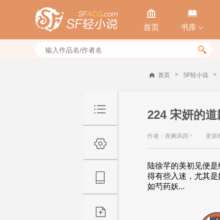


首页
书库


>
>
首页
SF轻小说
224 宋妍的
作者：夜阑风雨丶
更新时间
陆徐芊的美初见便
得有些入迷，尤其是
如芍药妖...