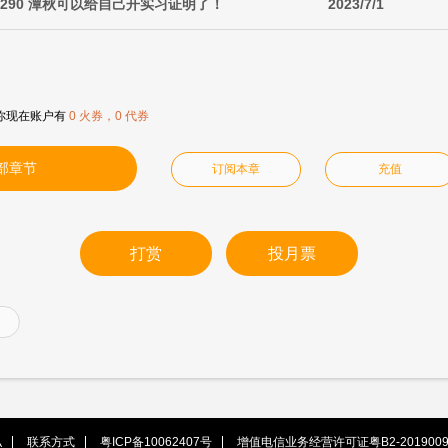
 290 潭秋可以给自己开实习证明了！
2023/7/1
你现在账户有
0 火券，0 代券
部章节
订阅本章
充值
打赏
投月票
私
联系方式
粤ICP备10062407号
增值电信业务经营许可证粤B2-2019009