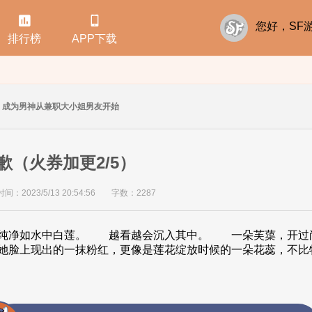


您好，S
排行榜
APP下载
成为男神从兼职大小姐男友开始
道歉（火券加更2/5）
：2023/5/13 20:54:56
字数：2287
是纯净如水中白莲。 越看越会沉入其中。 一朵芙蕖，开
她脸上现出的一抹粉红，更像是莲花绽放时候的一朵花蕊，不比