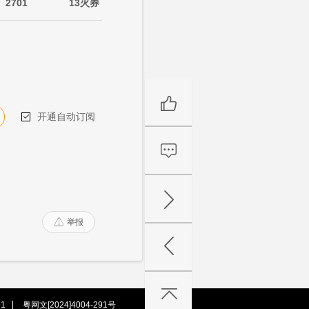
2701
13火券
开通自动订阅

举报

1
粤网文[2024]4004-291号