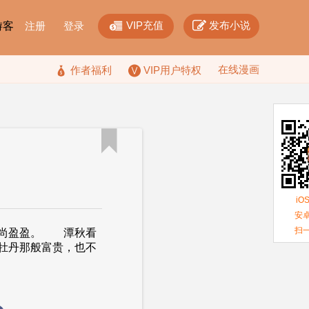


VIP充值
发布小说
F游客
注册
登录
在线漫画

作者福利
VIP用户特权

iO
安卓
扫
过尚盈盈。 潭秋看
牡丹那般富贵，也不