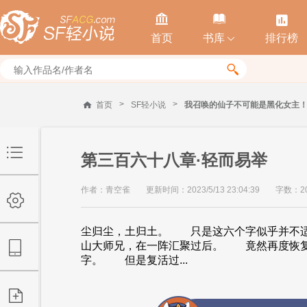



首页
书库
排行榜


>
>
首页
SF轻小说
我召唤的仙子不可能是黑化女主
第三百六十八章·轻而易举
作者：青空雀
更新时间：2023/5/13 23:04:39
字数：20
尘归尘，土归土。 只是这六个字似乎并不
山大师兄，在一阵汇聚过后。 竟然再度恢复
字。 但是复活过...