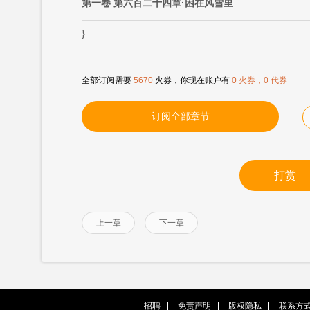
第一卷 第六百二十四章·困在风雪里
}
全部订阅需要
5670
火券，你现在账户有
0 火券，0 代券
订阅全部章节
打赏
上一章
下一章
招聘
免责声明
版权隐私
联系方