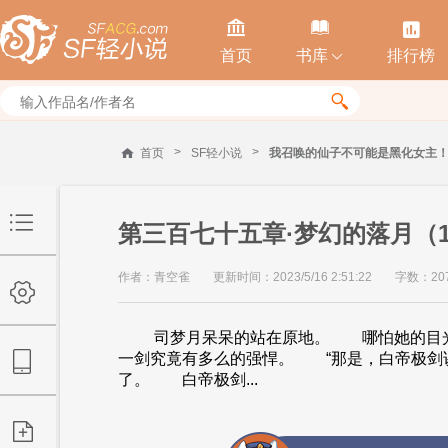



首页
书库
排行榜


>
>
首页
SF轻小说
我召唤的仙子不可能是黑化女主
第三百七十五章·梦幻的落月（11
作者：青空雀
更新时间：2023/5/16 2:51:22
字数：20
司梦月呆呆的站在原地。 哪怕她的目光穿
一剑究竟有多么的强悍。 “那是，白帝极
了。 白帝极剑...