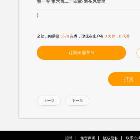
第一卷 第六百二十四章·困在风雪里
}
全部订阅需要
5670
火券，你现在账户有
0 火券，0 代券
订阅全部章节
打赏
上一章
下一章
招聘
免责声明
版权隐私
联系方