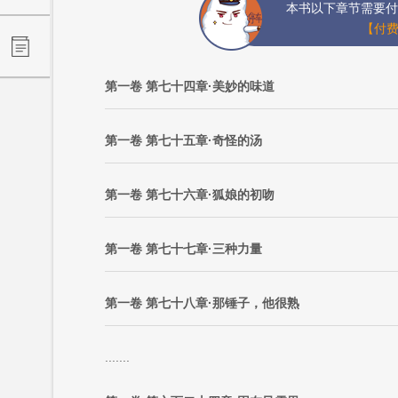
本书以下章节需要付
【付费
第一卷 第七十四章·美妙的味道
第一卷 第七十五章·奇怪的汤
第一卷 第七十六章·狐娘的初吻
第一卷 第七十七章·三种力量
第一卷 第七十八章·那锤子，他很熟
.......