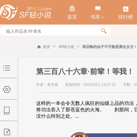



首页
书库
排行榜


>
>
首页
SF轻小说
我召唤的仙子不可能是黑化女主
第三百八十六章·前辈！等我！
作者：青空雀
更新时间：2023/5/21 14:07:32
字数：20
这样的一本会令无数人疯狂的仙级上品的功法
将功法吞入了那苍蓝色的火海。 刹那间，
没什么特别之处。...