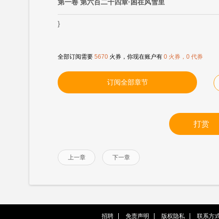
第一卷 第六百二十四章·困在风雪里
}
全部订阅需要
5670
火券，你现在账户有
0 火券，0 代券
订阅全部章节
打赏
上一章
下一章
招聘
免责声明
版权隐私
联系方