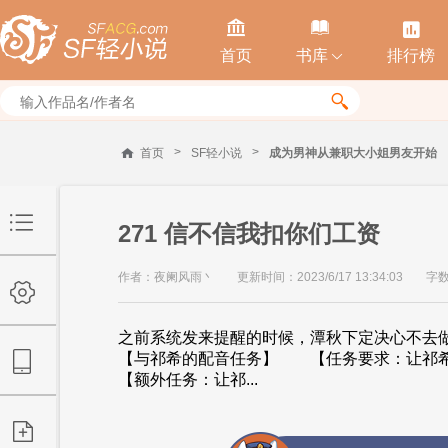



首页
书库
排行榜


>
>
首页
SF轻小说
成为男神从兼职大小姐男友开始
271 信不信我扣你们工资
作者：夜阑风雨丶
更新时间：2023/6/17 13:34:03
字数
之前系统发来提醒的时候，潭秋下定决心不
【与祁希的配音任务】 【任务要求：让祁
【额外任务：让祁...