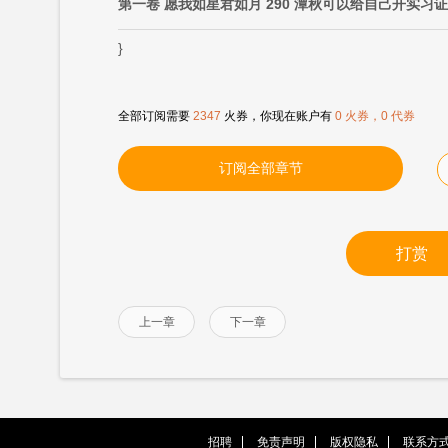
第一卷 愿我如星君如月 290 潭秋可以给自己开实习
}
全部订阅需要
2347
火券，你现在账户有
0 火券，0 代券
订阅全部章节
打赏
上一章
下一章
招聘
免责声明
版权隐私
联系方