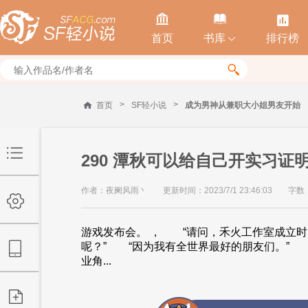



首页
书库
排行榜


>
>
首页
SF轻小说
成为男神从兼职大小姐男友开始
290 潭秋可以给自己开实习证
作者：夜阑风雨丶
更新时间：2023/7/1 23:46:03
字数：
游戏发布会。 ， “请问，禾火工作室成立
呢？” “因为我有全世界最好的朋友们。” 
业角...