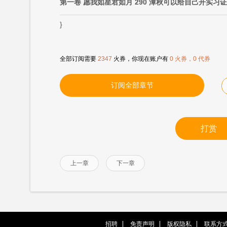
第一卷 愿我如星君如月 290 潭秋可以给自己开实习
}
全部订阅需要
2347
火券，你现在账户有
0 火券，0 代券
订阅全部章节
打赏
上一章
下一章
招聘
免责声明
版权隐私
联系方