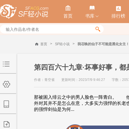



首页
书库
排行榜


>
>
首页
SF轻小说
我召唤的仙子不可能是黑化女主
第四百六十九章·坏事好事，都
作者：青空雀
更新时间：2023/7/9 9:46:27
字数：205
那被困入绯云之中的男人脸色一阵青白。 
外对其并不是怎么在意，大多实力强悍的长老
的强悍剑仙是为何...