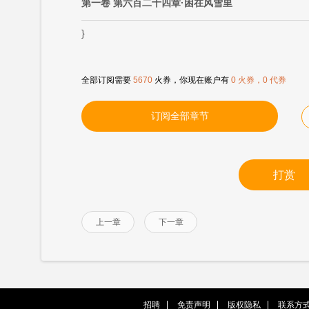
第一卷 第六百二十四章·困在风雪里
}
全部订阅需要
5670
火券，你现在账户有
0 火券，0 代券
订阅全部章节
打赏
上一章
下一章
招聘
免责声明
版权隐私
联系方