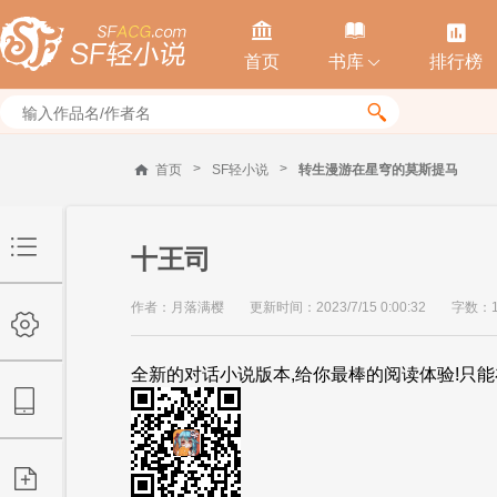



首页
书库
排行榜


>
>
首页
SF轻小说
转生漫游在星穹的莫斯提马
十王司
作者：月落满樱
更新时间：2023/7/15 0:00:32
字数：1
全新的对话小说版本,给你最棒的阅读体验!只能在