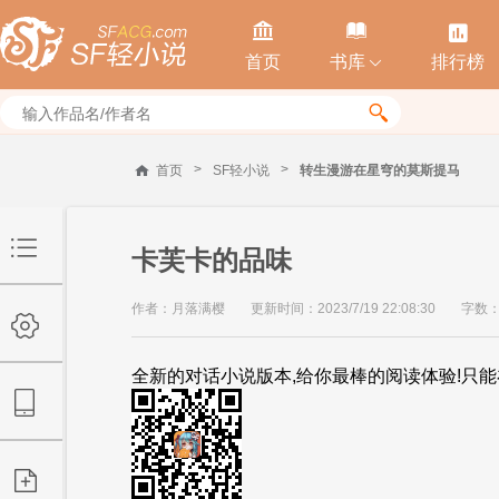



首页
书库
排行榜


>
>
首页
SF轻小说
转生漫游在星穹的莫斯提马
卡芙卡的品味
作者：月落满樱
更新时间：2023/7/19 22:08:30
字数：
全新的对话小说版本,给你最棒的阅读体验!只能在