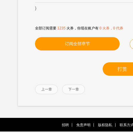
}
全部订阅需要
1235
火券，你现在账户有
0 火券，0 代券
订阅全部章节
打赏
上一章
下一章
招聘
免责声明
版权隐私
联系方