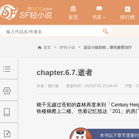



首页
书库
排行榜


>
>
首页
SF轻小说
这位小姐别动，请先接受治疗
chapter.6.7.逝者
作者：飛行船
更新时间：2023/7/31 23:04:04
字数：37
晓千见越过苍郁的森林再度来到「Century Hei
铁楼梯爬上二楼。 凭着记忆抵达「201」的房门
本书以下章节需要付