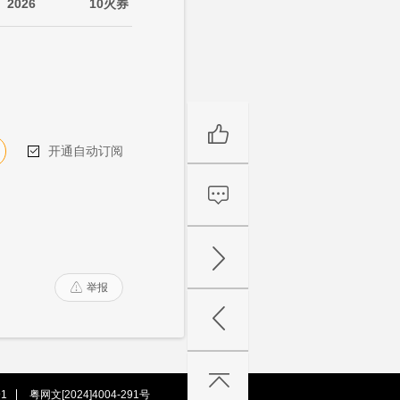
2026
10火券
开通自动订阅

举报

1
粤网文[2024]4004-291号