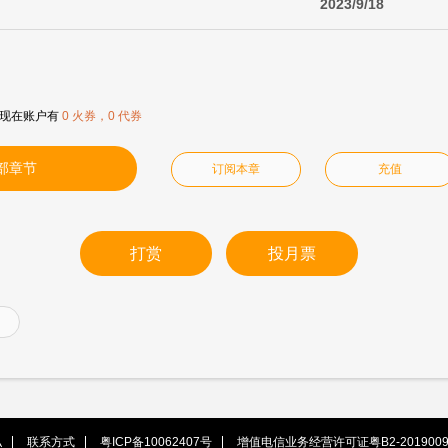
2023/9/18
现在账户有
0 火券，0 代券
部章节
订阅本章
充值
打赏
投月票
私
联系方式
粤ICP备10062407号
增值电信业务经营许可证粤B2-2019009