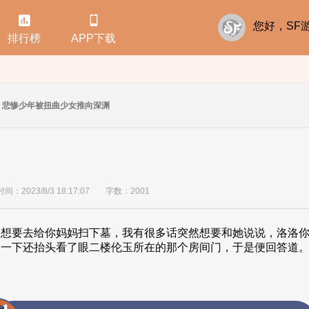


您好，S
排行榜
APP下载
悲惨少年被扭曲少女推向深渊
：2023/8/3 18:17:07
字数：2001
天想要去给你妈妈扫下墓，我有很多话突然想要和她说说，洛洛
了一下还抬头看了眼二楼伦玉所在的那个房间门，于是便回答道。