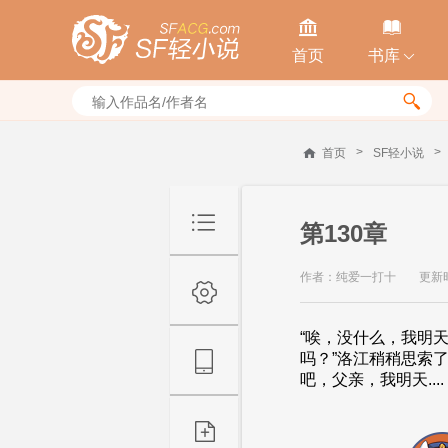


首页
书库


>
>
首页
SF轻小说
第130章
作者：纯爱一打十
更新时间
“唉，没什么，我明
吗？”洛江稍稍思索
吧，父亲，我明天....