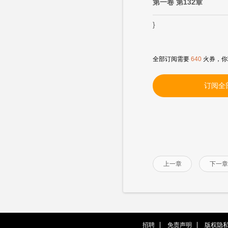
第一卷 第132章
}
全部订阅需要
640
火券，你
订阅全
上一章
下一章
招聘
免责声明
版权隐