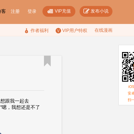


VIP充值
发布小说
F游客
注册
登录
在线漫画

作者福利
VIP用户特权

iO
安卓
扫
你想跟我一起去
“嗯，我想还是不了