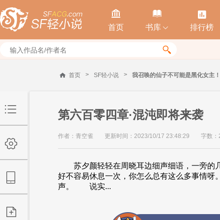



首页
书库
排行榜


>
>
首页
SF轻小说
我召唤的仙子不可能是黑化女主
第六百零四章·混沌即将来袭
作者：青空雀
更新时间：2023/10/17 23:48:29
字数：2
苏夕颜轻轻在周晓耳边细声细语，一旁的几
好不容易休息一次，你怎么总有这么多事情呀
声。 说实...