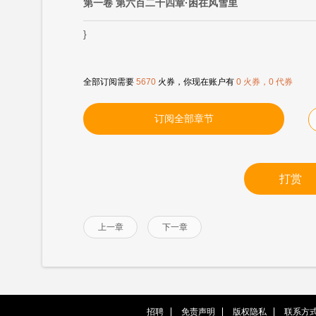
第一卷 第六百二十四章·困在风雪里
}
全部订阅需要
5670
火券，你现在账户有
0 火券，0 代券
订阅全部章节
打赏
上一章
下一章
招聘
免责声明
版权隐私
联系方