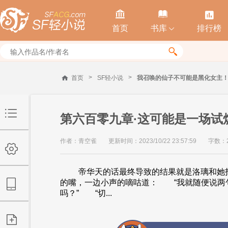



首页
书库
排行榜


>
>
首页
SF轻小说
我召唤的仙子不可能是黑化女主
第六百零九章·这可能是一场试
作者：青空雀
更新时间：2023/10/22 23:57:59
字数：2
帝华天的话最终导致的结果就是洛璃和她打
的嘴，一边小声的嘀咕道： “我就随便说两
吗？” “切...