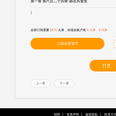
第一卷 第六百二十四章·困在风雪里
}
全部订阅需要
5670
火券，你现在账户有
0 火券，0 代券
订阅全部章节
打赏
上一章
下一章
招聘
免责声明
版权隐私
联系方