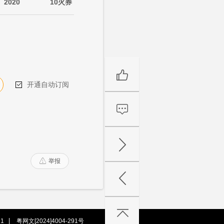
2020
10火券
开通自动订阅

举报

1
粤网文[2024]4004-291号