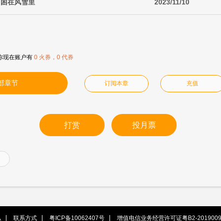
·困在风雪里
2023/11/10
你现在账户有
0 火券，0 代券
部章节
订阅本章
充值
打赏
投月票
私
联系方式
粤ICP备10062407号
增值电信业务经营许可证粤B2-2019009