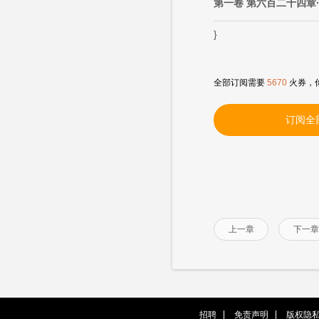
第一卷 第六百二十四章
}
全部订阅需要
5670
火券，
订阅全
上一章
下一章
招聘
免责声明
版权隐