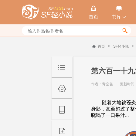


首页
书库


>
>
首页
SF轻小说
第六百一十九
作者：青空雀
更新时间：20
随着大地被苍炎灼
身影，甚至超过了
晓喝了一口果汁...