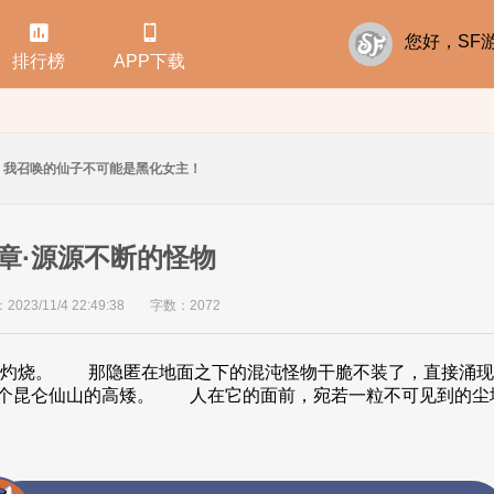


您好，S
排行榜
APP下载
我召唤的仙子不可能是黑化女主！
章·源源不断的怪物
23/11/4 22:49:38
字数：2072
烧。 那隐匿在地面之下的混沌怪物干脆不装了，直接涌
整个昆仑仙山的高矮。 人在它的面前，宛若一粒不可见到的