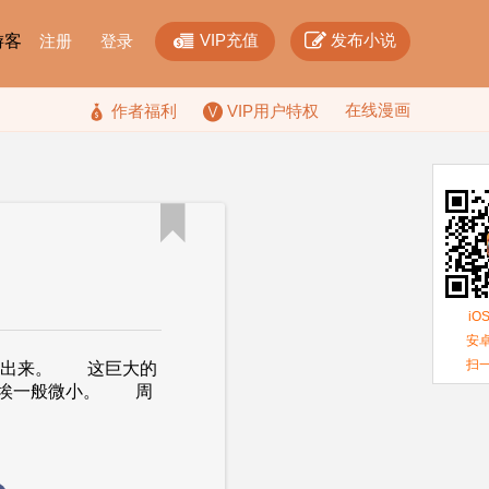


VIP充值
发布小说
F游客
注册
登录
在线漫画

作者福利
VIP用户特权

iO
安卓
扫
现出来。 这巨大的
尘埃一般微小。 周