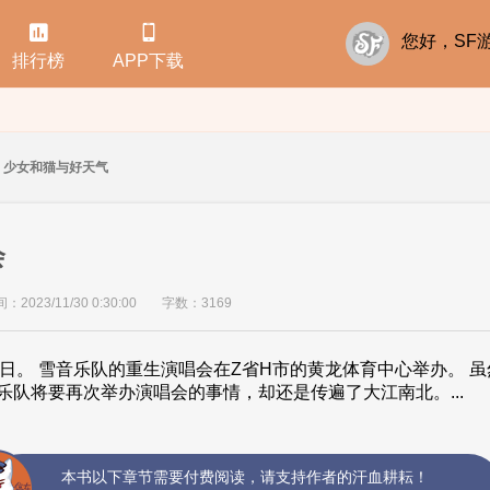


您好，S
排行榜
APP下载
少女和猫与好天气
会
2023/11/30 0:30:00
字数：3169
月19日。 雪音乐队的重生演唱会在Z省H市的黄龙体育中心举办。 
乐队将要再次举办演唱会的事情，却还是传遍了大江南北。...
本书以下章节需要付费阅读，请支持作者的汗血耕耘！