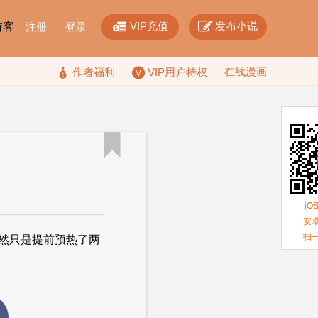


VIP充值
发布小说
F游客
注册
登录
在线漫画

作者福利
VIP用户特权

iO
安卓
扫
虽然只是提前预热了两