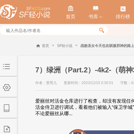



首页
书库
排行榜


>
>
首页
SF轻小说
战败圣女今天也在驯服邪神的路
7）绿洲（Part.2）-4k2-（
作者：墨莺儿
更新时间：2023/12/15 0:30:01
字数：42
爱丽丝对活金仓库进行了检查，却没有发现任
活金侍卫进行调试，看着他们被输入“保卫学城
不论爱丽丝从哪...