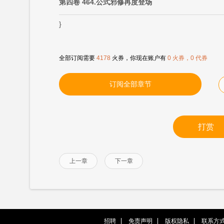
第四卷 464.公式邪修再度登场
}
全部订阅需要
4178
火券，你现在账户有
0 火券，0 代券
订阅全部章节
打赏
上一章
下一章
招聘
免责声明
版权隐私
联系方