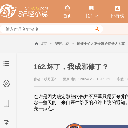



首页
书库
排行榜


>
>
首页
SF轻小说
蝴蝶小姐才不会嫁给捉妖人为妻
162.坏了，我成邪修了？
作者：秋月圆o
更新时间：2024/5/31 18:09:39
字数：2
也许是因为确定那些内伤并不严重只需要修养的
念一整天的，来自医生给予的准许出院的通知。
完一点点...