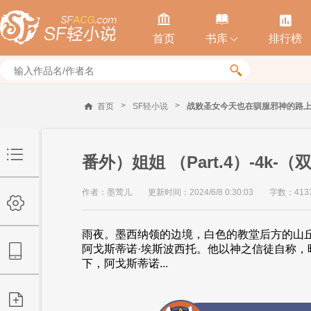



首页
书库
排行榜


>
>
首页
SF轻小说
战败圣女今天也在驯服邪神的路
番外）姐姐 （Part.4）-4k-
作者：墨莺儿
更新时间：2024/6/8 0:30:03
字数：413
雨夜。墨西纳领的边境，白色的教堂后方的山
阿戈斯蒂诺·埃斯波西托。他以神之信徒自称
下，阿戈斯蒂诺...