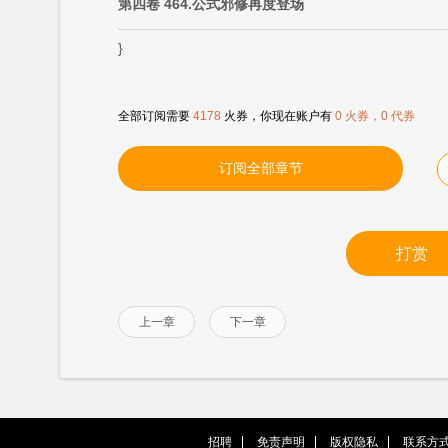
第四卷 464.公式邪修再度登场
}
全部订阅需要
4178
火券，你现在账户有
0 火券，0 代券
订阅全部章节
打赏
上一章
下一章
招聘
免责声明
版权隐私
联系方