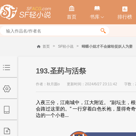



首页
书库
排行榜


>
>
首页
SF轻小说
蝴蝶小姐才不会嫁给捉妖人为妻
193.圣药与活祭
作者：秋月圆o
更新时间：2024/6/27 23:11:42
字数：2
入夜三分，江南城中，江大附近。 “副坛主，
会路过这里的。” 一行穿着白色长袍，显得奇
边的一个小巷...