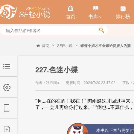



首页
书库
排行榜


>
>
首页
SF轻小说
蝴蝶小姐才不会嫁给捉妖人为妻
227.色迷小蝶
作者：秋月圆o
更新时间：2024/7/20 23:47:02
字数：2
“啊....在的在的！我在！” 陶雨蝶这才回过
了，一会儿再给你打过来。” “倒也...不算什么，主
本书以下章节需要付