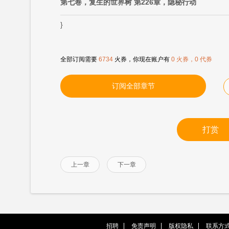
第七卷，复生的世界树 第226章，隐秘行动
}
全部订阅需要
6734
火券，你现在账户有
0 火券，0 代券
订阅全部章节
打赏
上一章
下一章
招聘
免责声明
版权隐私
联系方