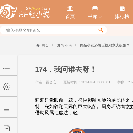



首页
书库
排行榜


>
>
首页
SF轻小说
祭品少女还想反抗邪龙大姐姐？
174，我问谁去呀！
作者：百合心
更新时间：2024/8/4 13:00:01
字数：21
莉莉只觉眼前一花，很快脚踏实地的感觉传来
特，宛如翱翔天际的巨大帆船。周身环绕着微
借助风属性魔法，轻...