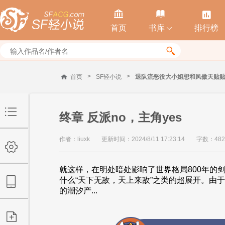



首页
书库
排行榜


>
>
首页
SF轻小说
退队流恶役大小姐想和凤傲天贴
终章 反派no，主角yes
作者：liuxk
更新时间：2024/8/11 17:23:14
字数：482
就这样，在明处暗处影响了世界格局800年的剑
什么“天下无敌，天上来敌”之类的超展开。由
的潮汐产...