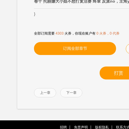
卷十 托丽娜大小姐不想打复活赛 终章 反派no，主角y
}
全部订阅需要
4303
火券，你现在账户有
0 火券，0 代券
订阅全部章节
打赏
上一章
下一章
招聘
免责声明
版权隐私
联系方