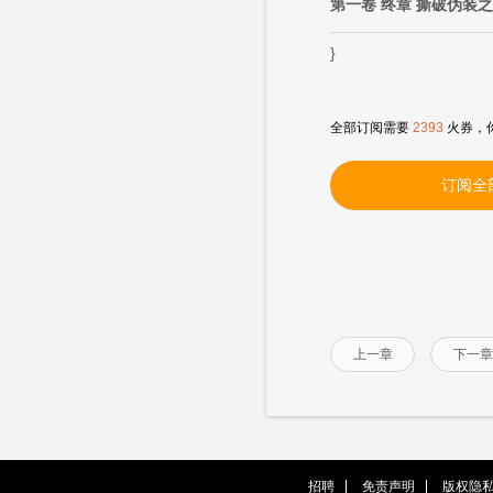
第一卷 终章 撕破伪装
}
全部订阅需要
2393
火券，
订阅全
上一章
下一章
招聘
免责声明
版权隐