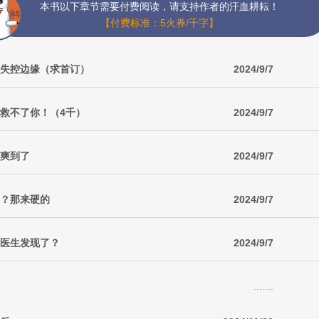
本书以下章节需要付费阅读，请支持作者的汗血耕耘！
【付费标准：5火券/千字】
发！失控边缘（求首订）
2024/9/7
都救不了你！（4千）
2024/9/7
，爽到了
2024/9/7
柔？那来硬的
2024/9/7
，医生发现了？
2024/9/7
.......