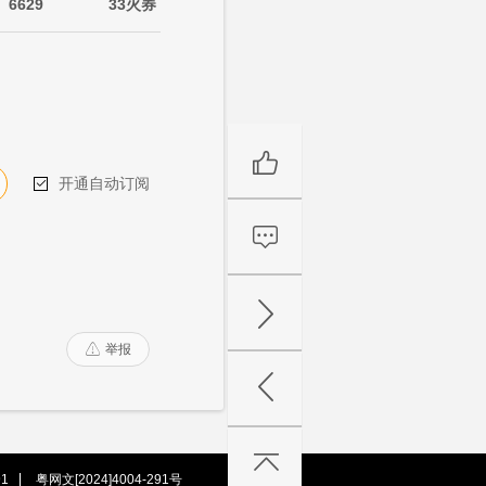
6629
33火券
开通自动订阅

举报

1
粤网文[2024]4004-291号