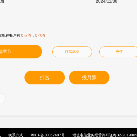
之后
2024/11/30
你现在账户有
0 火券，0 代券
部章节
订阅本章
充值
打赏
投月票
私
联系方式
粤ICP备10062407号
增值电信业务经营许可证粤B2-2019009