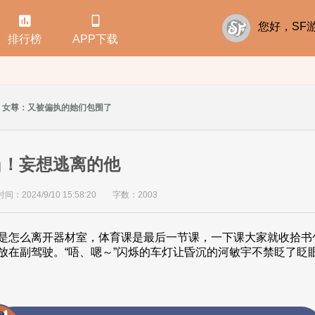


您好，S
排行榜
APP下载
女尊：又被偏执的她们包围了
当！妄想逃离的他
：2024/9/10 15:58:20
字数：2003
是怎么离开器材室，体育课是最后一节课，一下课大家就收拾书
放在副驾驶。“唔、嗯～”闪烁的车灯让昏沉的河敏宇不禁眨了眨