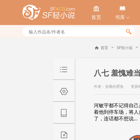


首页
书库


>
>
首页
SF轻小说
八七 羞愧难
作者：贪睡的肥鱼
更新时间
河敏宇都不记得自己
着他到停车场，将人
了，连话都不想说...