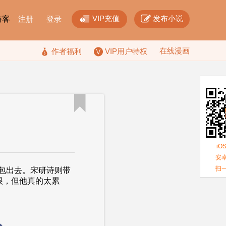


VIP充值
发布小说
F游客
注册
登录
在线漫画

作者福利
VIP用户特权

iO
安卓
扫
包出去。宋研诗则带
眼，但他真的太累