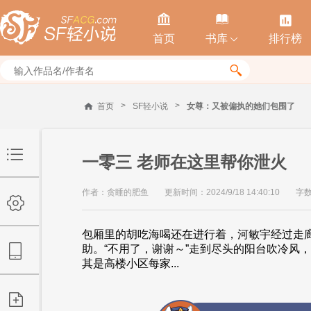



首页
书库
排行榜


>
>
首页
SF轻小说
女尊：又被偏执的她们包围了
一零三 老师在这里帮你泄火
作者：贪睡的肥鱼
更新时间：2024/9/18 14:40:10
字数
包厢里的胡吃海喝还在进行着，河敏宇经过走
助。“不用了，谢谢～”走到尽头的阳台吹冷风
其是高楼小区每家...