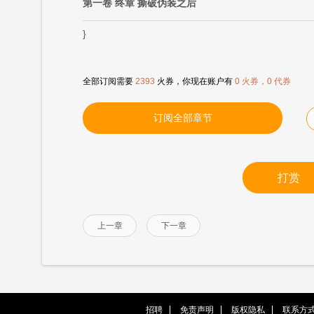
第一卷 终章 撕破伪装之后
}
全部订阅需要
2393
火券，你现在账户有
0 火券，0 代券
订阅全部章节
打赏
上一章
下一章
招聘
免责声明
版权隐私
联系方