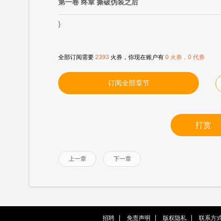
第一卷 终章 撕破伪装之后
}
全部订阅需要
2393
火券，你现在账户有
0 火券，0 代券
订阅全部章节
打赏
上一章
下一章
招聘
免责声明
版权隐私
联系方