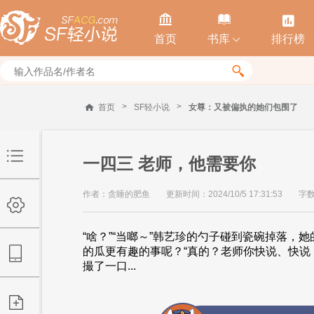



首页
书库
排行榜


>
>
首页
SF轻小说
女尊：又被偏执的她们包围了
一四三 老师，他需要你
作者：贪睡的肥鱼
更新时间：2024/10/5 17:31:53
字数
“啥？”“当啷～”韩艺珍的勺子碰到瓷碗掉落
的瓜更有趣的事呢？“真的？老师你快说、快说
撮了一口...