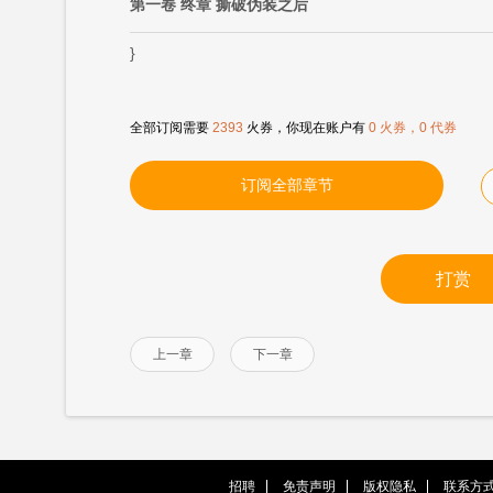
第一卷 终章 撕破伪装之后
}
全部订阅需要
2393
火券，你现在账户有
0 火券，0 代券
订阅全部章节
打赏
上一章
下一章
招聘
免责声明
版权隐私
联系方