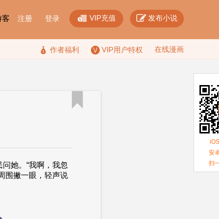


VIP充值
发布小说
F游客
注册
登录
在线漫画

作者福利
VIP用户特权

iO
安卓
扫
民问她。“我啊，我忽
往周围撇一眼，轻声说