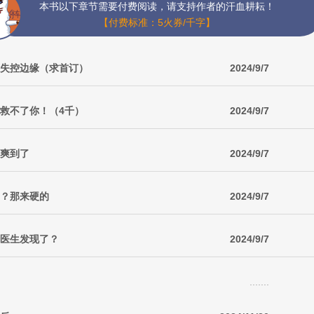
本书以下章节需要付费阅读，请支持作者的汗血耕耘！
【付费标准：5火券/千字】
发！失控边缘（求首订）
2024/9/7
都救不了你！（4千）
2024/9/7
，爽到了
2024/9/7
柔？那来硬的
2024/9/7
，医生发现了？
2024/9/7
.......