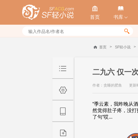


首页
书库


>
>
首页
SF轻小说
二九六 仅一
作者：贪睡的肥鱼
更新时间
“季云素，我昨晚从
然觉得肚子疼，没打
了句“哎...