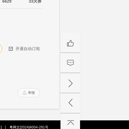
6629
33火券
开通自动订阅

举报

1
粤网文[2024]4004-291号