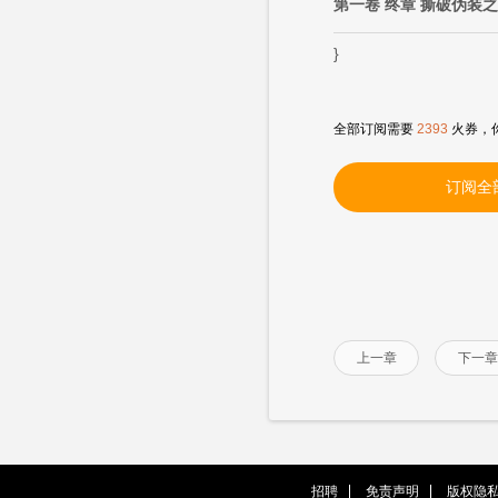
第一卷 终章 撕破伪装
}
全部订阅需要
2393
火券，
订阅全
上一章
下一章
招聘
免责声明
版权隐