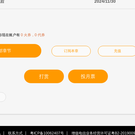
之后
2024/11/30
你现在账户有
0 火券，0 代券
部章节
订阅本章
充值
打赏
投月票
私
联系方式
粤ICP备10062407号
增值电信业务经营许可证粤B2-2019009